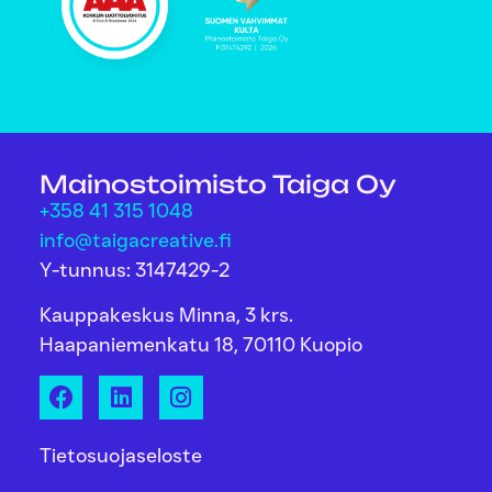
Mainostoimisto Taiga Oy
+358 41 315 1048
info@taigacreative.fi
Y-tunnus: 3147429-2
Kauppakeskus Minna, 3 krs.
Haapaniemenkatu 18, 70110 Kuopio
Tietosuojaseloste