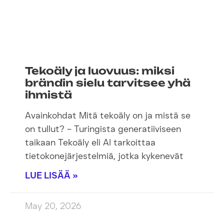
Tekoäly ja luovuus: miksi
brändin sielu tarvitsee yhä
ihmistä
Avainkohdat Mitä tekoäly on ja mistä se
on tullut? – Turingista generatiiviseen
taikaan Tekoäly eli AI tarkoittaa
tietokonejärjestelmiä, jotka kykenevät
LUE LISÄÄ »
May 20, 2026