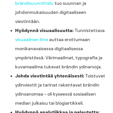
brändisuunnittelu
tuo suunnan ja
johdonmukaisuuden digitaaliseen
viestintään.
Hyödynnä visuaalisuutta:
Tunnistettava
visuaalinen ilme
auttaa erottumaan
monikanavaisessa digitaalisessa
ympäristössä. Värimaailmat, typografia ja
kuvamaailma tukevat brändin ydinarvoja.
Johda viestintää yhtenäisesti:
Toistuvat
ydinviestit ja tarinat rakentavat brändin
ydinsanomaa – oli kyseessä sosiaalisen
median julkaisu tai blogiartikkeli.
Hyödynnä analytiikkaa ja palautetta: