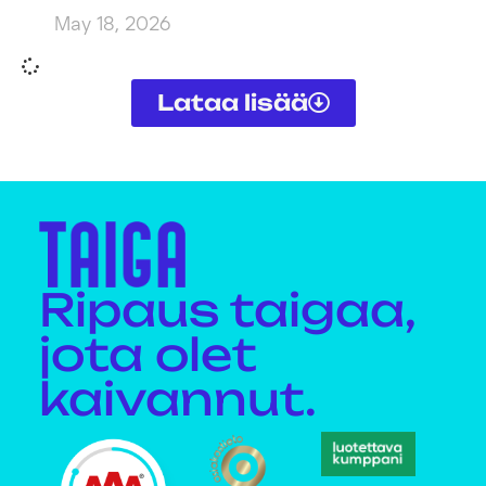
May 18, 2026
Lataa lisää
Ripaus taigaa,
jota olet
kaivannut.