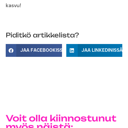
kasvu!
Piditkö artikkelista?
JAA FACEBOOKISSA
JAA LINKEDINISSÄ
Voit olla kiinnostunut
myös näistä: