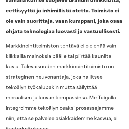
samalla kun se suojelee brändin uniikkiutta,
eettisyyttä ja inhimillistä otetta. Toimisto ei
ole vain suorittaja, vaan kumppani, joka osaa
ohjata teknologiaa luovasti ja vastuullisesti.
Markkinointitoimiston tehtävä ei ole enää vain
klikkailla mainoksia päälle tai piirtää kauniita
kuvia. Tulevaisuuden markkinointitoimisto on
strateginen neuvonantaja, joka hallitsee
tekoälyn työkalupakin mutta säilyttää
moraalisen ja luovan kompassinsa. Me Taigalla
integroimme tekoälyn osaksi prosessejamme
niin, että se palvelee asiakkaidemme kasvua, ei
itsetarkoituksena.