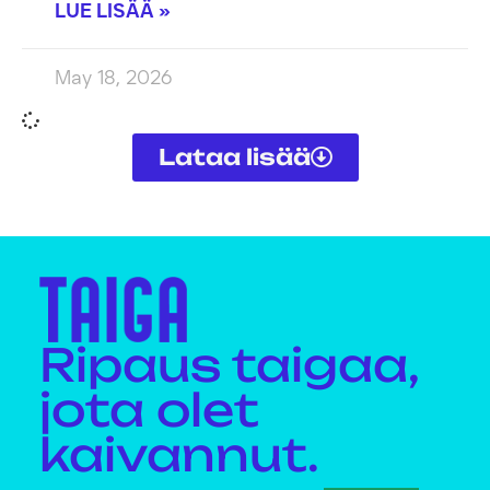
LUE LISÄÄ »
May 18, 2026
Lataa lisää
Ripaus taigaa,
jota olet
kaivannut.