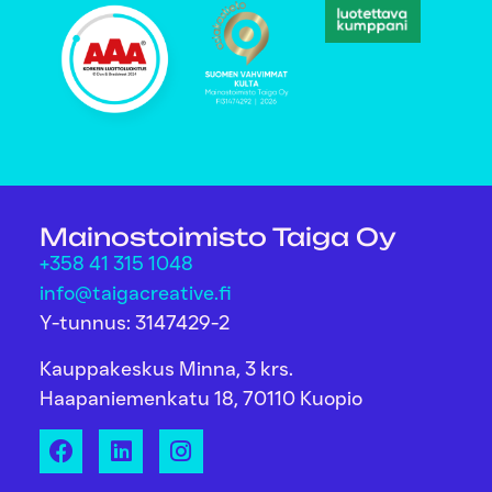
Mainostoimisto Taiga Oy
+358 41 315 1048
info@taigacreative.fi
Y-tunnus: 3147429-2
Kauppakeskus Minna, 3 krs.
Haapaniemenkatu 18, 70110 Kuopio