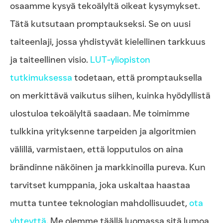
osaamme kysyä tekoälyltä oikeat kysymykset.
Tätä kutsutaan promptaukseksi. Se on uusi
taiteenlaji, jossa yhdistyvät kielellinen tarkkuus
ja taiteellinen visio.
LUT-yliopiston
tutkimuksessa
todetaan, että promptauksella
on merkittävä vaikutus siihen, kuinka hyödyllistä
ulostuloa tekoälyltä saadaan. Me toimimme
tulkkina yrityksenne tarpeiden ja algoritmien
välillä, varmistaen, että lopputulos on aina
brändinne näköinen ja markkinoilla pureva. Kun
tarvitset kumppania, joka uskaltaa haastaa
mutta tuntee teknologian mahdollisuudet,
ota
yhteyttä
. Me olemme täällä luomassa sitä lumoa,