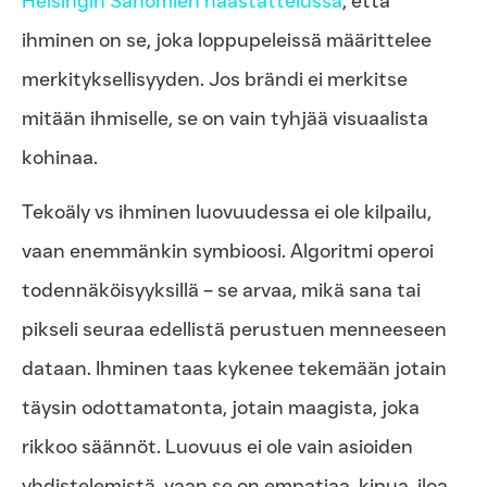
Helsingin Sanomien haastattelussa
, että
ihminen on se, joka loppupeleissä määrittelee
merkityksellisyyden. Jos brändi ei merkitse
mitään ihmiselle, se on vain tyhjää visuaalista
kohinaa.
Tekoäly vs ihminen luovuudessa ei ole kilpailu,
vaan enemmänkin symbioosi. Algoritmi operoi
todennäköisyyksillä – se arvaa, mikä sana tai
pikseli seuraa edellistä perustuen menneeseen
dataan. Ihminen taas kykenee tekemään jotain
täysin odottamatonta, jotain maagista, joka
rikkoo säännöt. Luovuus ei ole vain asioiden
yhdistelemistä, vaan se on empatiaa, kipua, iloa