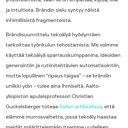
ja intuitiota. Brändin sielu syntyy näistä
inhimillisistä fragmenteista.
Brändisuunnittelu tekoälyä hyödyntäen
tarkoittaa työnkulun tehostamista. Me voimme
käyttää tekoälyä sparrauskumppanina, ideoiden
generointiin ja rutiinitehtävien automatisointiin,
mutta lopullinen “ripaus taigaa” – se brändin
uniikki ydin – tulee aina ihmiseltä. Aalto-
yliopiston apulaisprofessori Christian
Guckelsberger toteaa
Aallon artikkelissa
, että
elämme murrosvaihetta, jossa tekoäly haastaa
meidät määrittelemään itsemme uudelleen