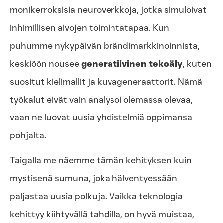
monikerroksisia neuroverkkoja, jotka simuloivat
inhimillisen aivojen toimintatapaa. Kun
puhumme nykypäivän brändimarkkinoinnista,
keskiöön nousee
generatiivinen tekoäly
, kuten
suositut kielimallit ja kuvageneraattorit. Nämä
työkalut eivät vain analysoi olemassa olevaa,
vaan ne luovat uusia yhdistelmiä oppimansa
pohjalta.
Taigalla me näemme tämän kehityksen kuin
mystisenä sumuna, joka hälventyessään
paljastaa uusia polkuja. Vaikka teknologia
kehittyy kiihtyvällä tahdilla, on hyvä muistaa,