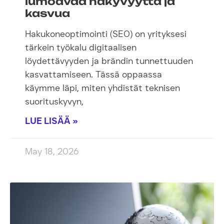
lumoavaa näkyvyyttä ja
kasvua
Hakukoneoptimointi (SEO) on yrityksesi
tärkein työkalu digitaalisen
löydettävyyden ja brändin tunnettuuden
kasvattamiseen. Tässä oppaassa
käymme läpi, miten yhdistät teknisen
suorituskyvyn,
LUE LISÄÄ »
May 18, 2026