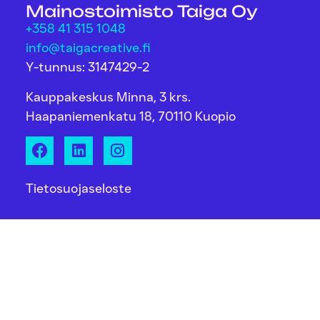
Mainostoimisto Taiga Oy
+358 41 315 1048
info@taigacreative.fi
Y-tunnus: 3147429-2
Kauppakeskus Minna, 3 krs.
Haapaniemenkatu 18, 70110 Kuopio
Tietosuojaseloste