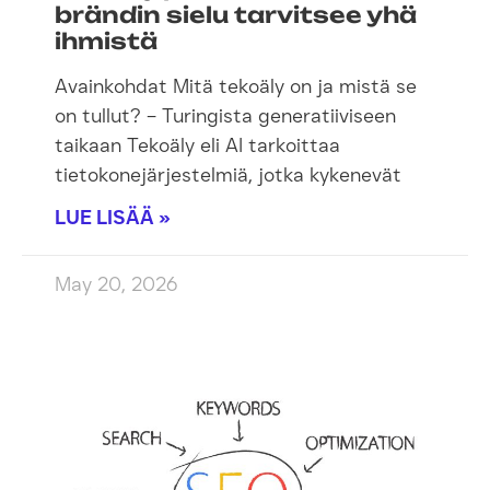
brändin sielu tarvitsee yhä
ihmistä
Avainkohdat Mitä tekoäly on ja mistä se
on tullut? – Turingista generatiiviseen
taikaan Tekoäly eli AI tarkoittaa
tietokonejärjestelmiä, jotka kykenevät
LUE LISÄÄ »
May 20, 2026