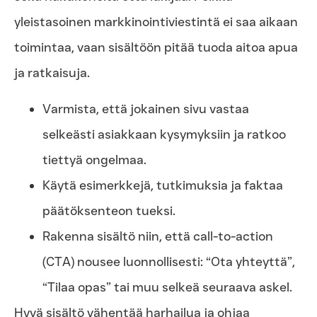
yleistasoinen markkinointiviestintä ei saa aikaan
toimintaa, vaan sisältöön pitää tuoda aitoa apua
ja ratkaisuja.
Varmista, että jokainen sivu vastaa
selkeästi asiakkaan kysymyksiin ja ratkoo
tiettyä ongelmaa.
Käytä esimerkkejä, tutkimuksia ja faktaa
päätöksenteon tueksi.
Rakenna sisältö niin, että call-to-action
(CTA) nousee luonnollisesti: “Ota yhteyttä”,
“Tilaa opas” tai muu selkeä seuraava askel.
Hyvä sisältö vähentää harhailua ja ohjaa