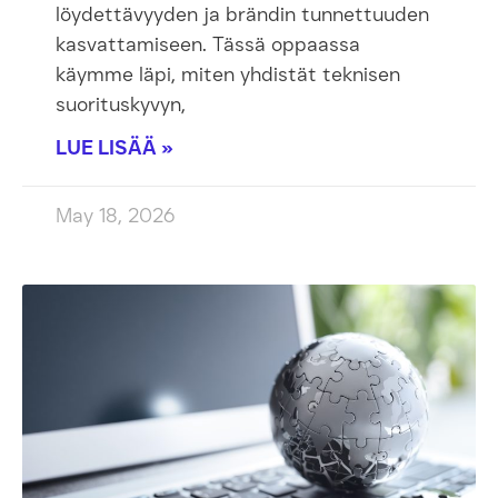
löydettävyyden ja brändin tunnettuuden
kasvattamiseen. Tässä oppaassa
käymme läpi, miten yhdistät teknisen
suorituskyvyn,
LUE LISÄÄ »
May 18, 2026