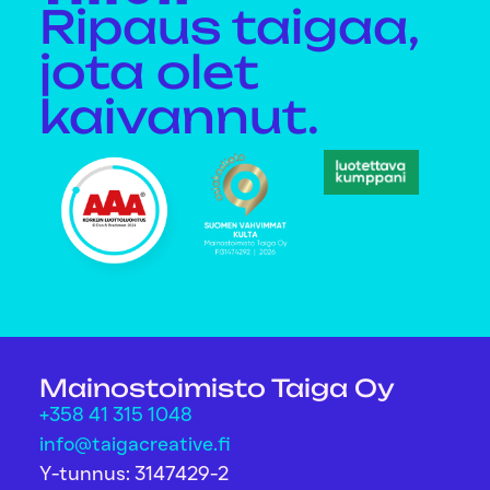
Ripaus taigaa,
jota olet
kaivannut.
Mainostoimisto Taiga Oy
+358 41 315 1048
info@taigacreative.fi
Y-tunnus: 3147429-2