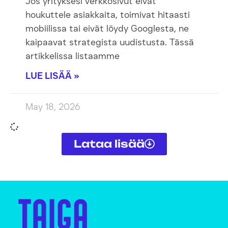
Jos yrityksesi verkkosivut eivät
houkuttele asiakkaita, toimivat hitaasti
mobiilissa tai eivät löydy Googlesta, ne
kaipaavat strategista uudistusta. Tässä
artikkelissa listaamme
LUE LISÄÄ »
May 18, 2026
Lataa lisää