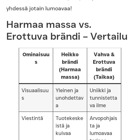
yhdessä jotain lumoavaa!
Harmaa massa vs.
Erottuva brändi – Vertailu
Ominaisuu
Heikko
Vahva &
s
brändi
Erottuva
(Harmaa
brändi
massa)
(Taikaa)
Visuaalisuu
Yleinen ja
Uniikki ja
s
unohdettav
tunnistetta
a
va ilme
Viestintä
Tuotekeske
Arvopohjais
istä ja
ta ja
kuivaa
lumoavaa