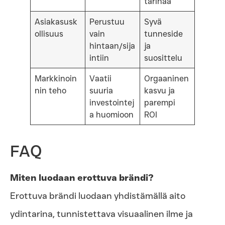
tarinaa
Asiakasusk
Perustuu
Syvä
ollisuus
vain
tunneside
hintaan/sija
ja
intiin
suosittelu
Markkinoin
Vaatii
Orgaaninen
nin teho
suuria
kasvu ja
investointej
parempi
a huomioon
ROI
FAQ
Miten luodaan erottuva brändi?
Erottuva brändi luodaan yhdistämällä aito
ydintarina, tunnistettava visuaalinen ilme ja