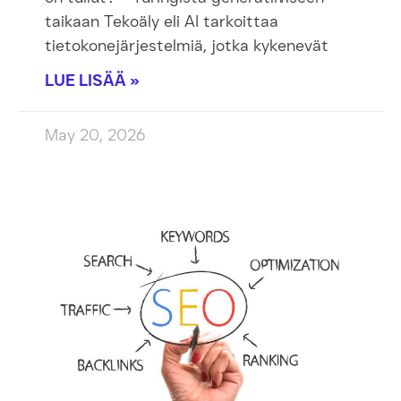
taikaan Tekoäly eli AI tarkoittaa
tietokonejärjestelmiä, jotka kykenevät
LUE LISÄÄ »
May 20, 2026