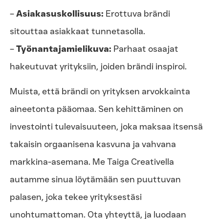
–
Asiakasuskollisuus:
Erottuva brändi
sitouttaa asiakkaat tunnetasolla.
–
Työnantajamielikuva:
Parhaat osaajat
hakeutuvat yrityksiin, joiden brändi inspiroi.
Muista, että brändi on yrityksen arvokkainta
aineetonta pääomaa. Sen kehittäminen on
investointi tulevaisuuteen, joka maksaa itsensä
takaisin orgaanisena kasvuna ja vahvana
markkina-asemana. Me Taiga Creativella
autamme sinua löytämään sen puuttuvan
palasen, joka tekee yrityksestäsi
unohtumattoman. Ota yhteyttä, ja luodaan