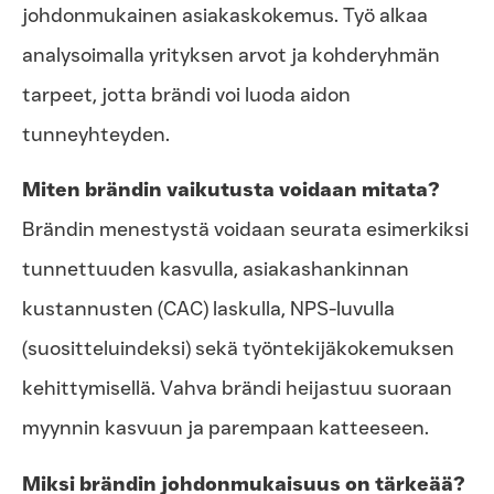
johdonmukainen asiakaskokemus. Työ alkaa
analysoimalla yrityksen arvot ja kohderyhmän
tarpeet, jotta brändi voi luoda aidon
tunneyhteyden.
Miten brändin vaikutusta voidaan mitata?
Brändin menestystä voidaan seurata esimerkiksi
tunnettuuden kasvulla, asiakashankinnan
kustannusten (CAC) laskulla, NPS-luvulla
(suositteluindeksi) sekä työntekijäkokemuksen
kehittymisellä. Vahva brändi heijastuu suoraan
myynnin kasvuun ja parempaan katteeseen.
Miksi brändin johdonmukaisuus on tärkeää?