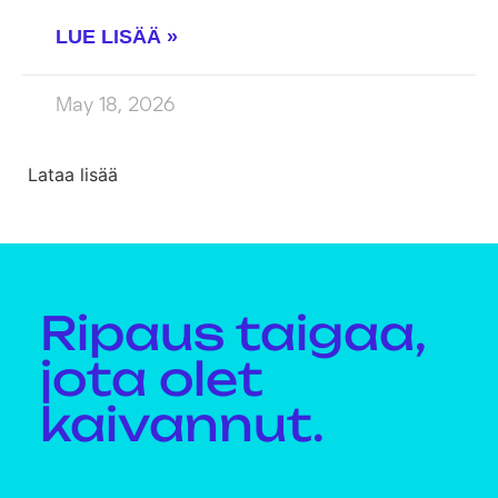
LUE LISÄÄ »
May 18, 2026
Lataa lisää
Ripaus taigaa,
jota olet
kaivannut.