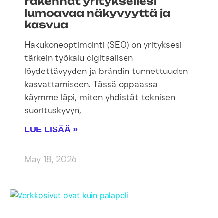
rakennat yrityksellesi
lumoavaa näkyvyyttä ja
kasvua
Hakukoneoptimointi (SEO) on yrityksesi
tärkein työkalu digitaalisen
löydettävyyden ja brändin tunnettuuden
kasvattamiseen. Tässä oppaassa
käymme läpi, miten yhdistät teknisen
suorituskyvyn,
LUE LISÄÄ »
May 18, 2026