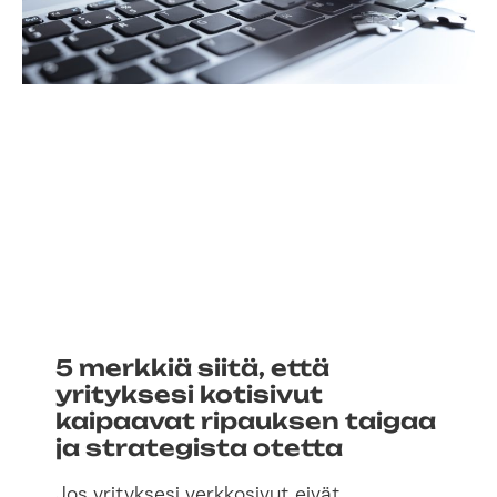
5 merkkiä siitä, että
yrityksesi kotisivut
kaipaavat ripauksen taigaa
ja strategista otetta
Jos yrityksesi verkkosivut eivät