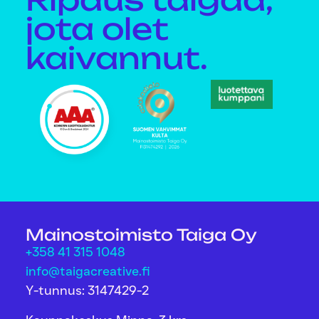
jota olet
kaivannut.
Mainostoimisto Taiga Oy
+358 41 315 1048
info@taigacreative.fi
Y-tunnus: 3147429-2