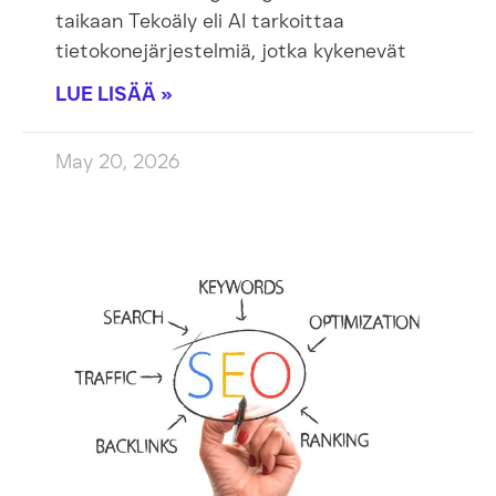
taikaan Tekoäly eli AI tarkoittaa
tietokonejärjestelmiä, jotka kykenevät
LUE LISÄÄ »
May 20, 2026