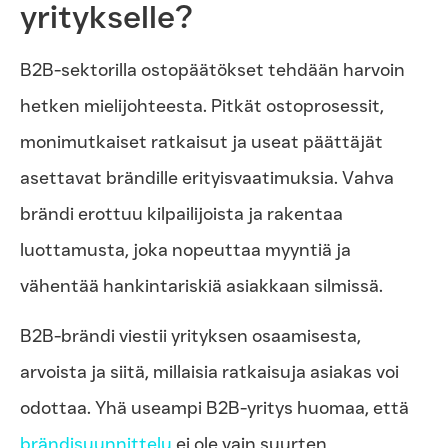
yritykselle?
B2B-sektorilla ostopäätökset tehdään harvoin
hetken mielijohteesta. Pitkät ostoprosessit,
monimutkaiset ratkaisut ja useat päättäjät
asettavat brändille erityisvaatimuksia. Vahva
brändi erottuu kilpailijoista ja rakentaa
luottamusta, joka nopeuttaa myyntiä ja
vähentää hankintariskiä asiakkaan silmissä.
B2B-brändi viestii yrityksen osaamisesta,
arvoista ja siitä, millaisia ratkaisuja asiakas voi
odottaa. Yhä useampi B2B-yritys huomaa, että
brändisuunnittelu
ei ole vain suurten