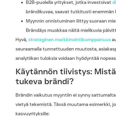
B2B-puolella yritykset, jotka investoivat
d
brändikuvaa, saavat tutkitusti enemmän l
Myynnin onnistuminen liittyy suoraan miel
Brändäys muokkaa näitä mielikuvia päivitt
Hyvä,
strateginen markkinointikumppanuus
au
seuraamalla tunnettuuden muutosta, asiakaspa
analytiikan tuloksia voidaan hyödyntää nopeas
Käytännön tiivistys: Mist
tukeva brändi?
Brändin vaikutus myyntiin ei synny sattumalta
vietyä tekemistä. Tässä muutama esimerkki, jotk
kasvuyrityksille: