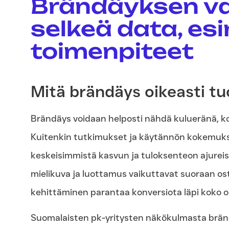
Brändäyksen va
selkeä data, es
toimenpiteet
Mitä brändäys oikeasti tu
Brändäys voidaan helposti nähdä kulueränä, kos
Kuitenkin tutkimukset ja käytännön kokemukse
keskeisimmistä kasvun ja tuloksenteon ajureist
mielikuva ja luottamus vaikuttavat suoraan os
kehittäminen parantaa konversiota läpi koko o
Suomalaisten pk-yritysten näkökulmasta bränd