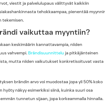
ot, viestit ja palvelulupaus välittyvät kaikkiin
 asiakashankinnasta tehokkaampaa, pienentää myynni
n tekemisen.
brändi vaikuttaa myyntiin?
ukaan keskimäärin kannattavampia, niiden
suus vahvempi.
Brändisuunnittelu
ja pitkäjänteinen
ista, mutta niiden vaikutukset konkretisoituvat vasta
ityksen brändin arvo voi muodostaa jopa yli 50% koko
 hyöty näkyy esimerkiksi siinä, kuinka suuri osa
hemmän tunnetun sijaan, jopa korkeammalla hinnalla.