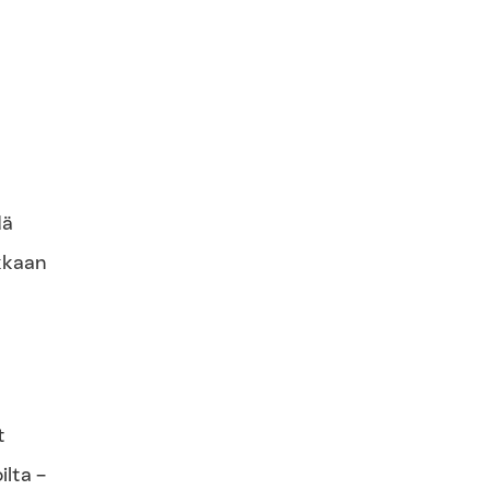
dä
kkaan
t
ilta –