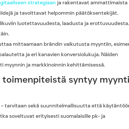
igitaaliseen strategiaan
ja rakentavat ammattimaista
iidejä ja tavoittavat helpommin päätöksentekijät.
ikuviin luotettavuudesta, laadusta ja erottuvuudesta
äin.
ttaa mittaamaan brändin vaikutusta myyntiin, esimer
lautetta ja eri kanavien konversiolukuja. Näiden
ti myynnin ja markkinoinnin kehittämisessä.
ä toimenpiteistä syntyy myynt
 – tarvitaan sekä suunnitelmallisuutta että käytäntöö
a soveltuvat erityisesti suomalaisille pk- ja