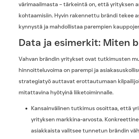
värimaailmasta – tärkeintä on, että yrityksen arv
kohtaamisiin. Hyvin rakennettu brändi tekee
kynnystä ja mahdollistaa parempien kauppoje
Data ja esimerkit: Miten 
Vahvan brändin yritykset ovat tutkimusten m
hinnoitteluvoima on parempi ja asiakasuskolli
strategiatyö auttavat erottautumaan kilpailijo
mitattavina hyötyinä liiketoiminnalle.
Kansainvälinen tutkimus osoittaa, että yr
yrityksen markkina-arvosta. Konkreettinen
asiakkaista valitsee tunnetun brändin vä