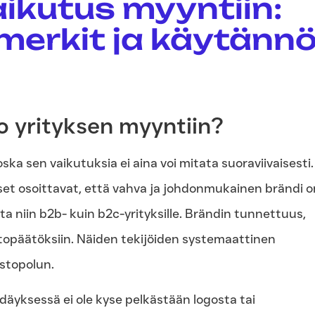
ikutus myyntiin:
imerkit ja käytänn
o yrityksen myyntiin?
ka sen vaikutuksia ei aina voi mitata suoraviivaisesti.
t osoittavat, että vahva ja johdonmukainen brändi o
a niin b2b- kuin b2c-yrityksille. Brändin tunnettuus,
topäätöksiin. Näiden tekijöiden systemaattinen
stopolun.
äyksessä ei ole kyse pelkästään logosta tai