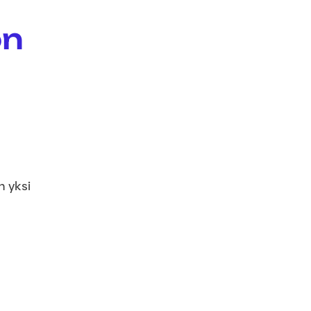
ön
n yksi