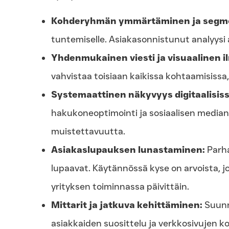
Kohderyhmän ymmärtäminen ja segme
tuntemiselle. Asiakasonnistunut analyysi 
Yhdenmukainen viesti ja visuaalinen i
vahvistaa toisiaan kaikissa kohtaamisissa, 
Systemaattinen näkyvyys digitaalisiss
hakukoneoptimointi ja sosiaalisen media
muistettavuutta.
Asiakaslupauksen lunastaminen:
Parha
lupaavat. Käytännössä kyse on arvoista, jo
yrityksen toiminnassa päivittäin.
Mittarit ja jatkuva kehittäminen:
Suunni
asiakkaiden suosittelu ja verkkosivujen 