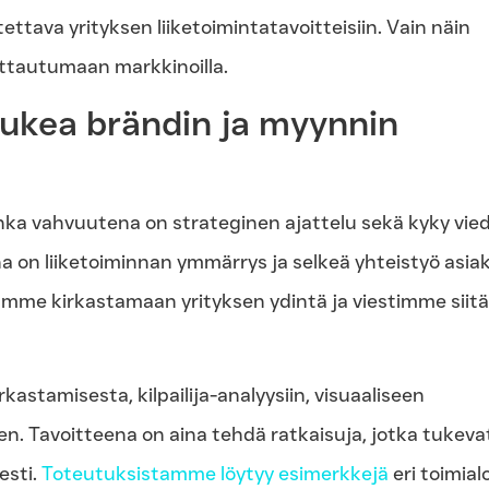
ettava yrityksen liiketoimintatavoitteisiin. Vain näin
ottautumaan markkinoilla.
tukea brändin ja myynnin
nka vahvuutena on strateginen ajattelu sekä kyky vie
 on liiketoiminnan ymmärrys ja selkeä yhteistyö asia
me kirkastamaan yrityksen ydintä ja viestimme siitä
astamisesta, kilpailija-analyysiin, visuaaliseen
en. Tavoitteena on aina tehdä ratkaisuja, jotka tukeva
esti.
Toteutuksistamme löytyy esimerkkejä
eri toimialo