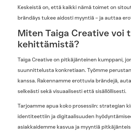
Keskeistä on, että kaikki nämä toimet on sitout
brändäys tukee aidosti myyntiä – ja auttaa er
Miten Taiga Creative voi 
kehittämistä?
Taiga Creative on pitkäjänteinen kumppani, jo
suunnittelusta konkretiaan. Työmme perustana
kanssa. Rakennamme erottuvia brändejä, autam
selkeästi sekä visuaalisesti että sisällöllisesti.
Tarjoamme apua koko prosessiin: strategian kirk
identiteettiin ja digitaalisuuden hyödyntämise
asiakkaidemme kasvua ja myyntiä pitkäjänteis