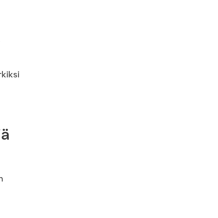
.
kiksi
iä
n