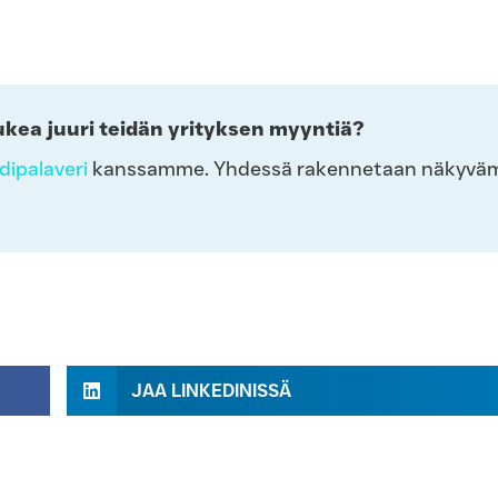
ukea juuri teidän yrityksen myyntiä?
ipalaveri
kanssamme. Yhdessä rakennetaan näkyvä
JAA LINKEDINISSÄ