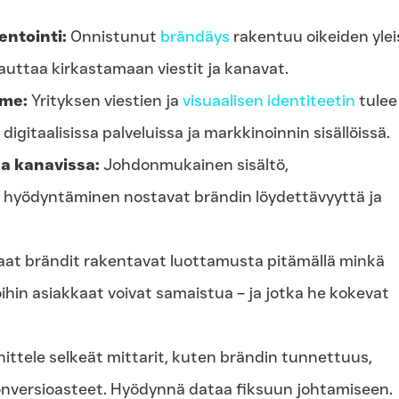
ntointi:
Onnistunut
brändäys
rakentuu oikeiden ylei
auttaa kirkastamaan viestit ja kanavat.
lme:
Yrityksen viestien ja
visuaalisen identiteetin
tulee
digitaalisissa palveluissa ja markkinoinnin sisällöissä.
a kanavissa:
Johdonmukainen sisältö,
n hyödyntäminen nostavat brändin löydettävyyttä ja
at brändit rakentavat luottamusta pitämällä minkä
ihin asiakkaat voivat samaistua – ja jotka he kokevat
ttele selkeät mittarit, kuten brändin tunnettuus,
konversioasteet. Hyödynnä dataa fiksuun johtamiseen.