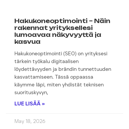
Hakukoneoptimointi – Näin
rakennat yrityksellesi
lumoavaa näkyvyyttä ja
kasvua
Hakukoneoptimointi (SEO) on yrityksesi
tärkein työkalu digitaalisen
löydettävyyden ja brändin tunnettuuden
kasvattamiseen. Tässä oppaassa
käymme läpi, miten yhdistät teknisen
suorituskyvyn,
LUE LISÄÄ »
May 18, 2026