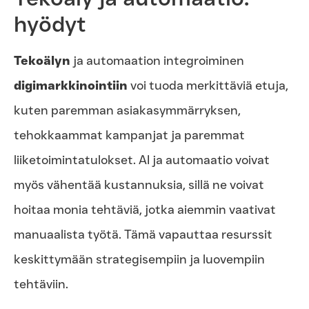
hyödyt
Tekoälyn
ja automaation integroiminen
digimarkkinointiin
voi tuoda merkittäviä etuja,
kuten paremman asiakasymmärryksen,
tehokkaammat kampanjat ja paremmat
liiketoimintatulokset. AI ja automaatio voivat
myös vähentää kustannuksia, sillä ne voivat
hoitaa monia tehtäviä, jotka aiemmin vaativat
manuaalista työtä. Tämä vapauttaa resurssit
keskittymään strategisempiin ja luovempiin
tehtäviin.