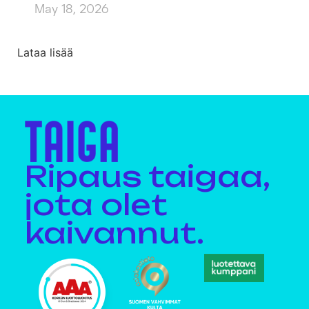
May 18, 2026
Lataa lisää
Ripaus taigaa,
jota olet
kaivannut.