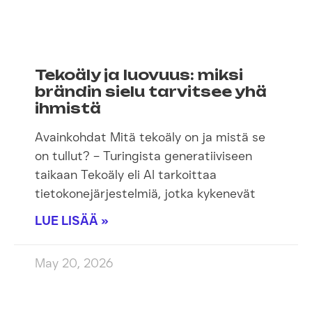
Tekoäly ja luovuus: miksi
brändin sielu tarvitsee yhä
ihmistä
Avainkohdat Mitä tekoäly on ja mistä se
on tullut? – Turingista generatiiviseen
taikaan Tekoäly eli AI tarkoittaa
tietokonejärjestelmiä, jotka kykenevät
LUE LISÄÄ »
May 20, 2026