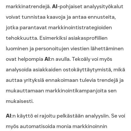
markkinatrendejä.
AI
-pohjaiset analyysityökalut
voivat tunnistaa kaavoja ja antaa ennusteita,
jotka parantavat markkinointistrategioiden
tehokkuutta. Esimerkiksi asiakasprofiilien
luominen ja personoitujen viestien lähettäminen
ovat helpompia
AI
:n avulla. Tekoäly voi myös
analysoida asiakkaiden ostokäyttäytymistä, mikä
auttaa yrityksiä ennakoimaan tulevia trendejä ja
mukauttamaan markkinointikampanjoita sen
mukaisesti.
AI
:n käyttö ei rajoitu pelkästään analyysiin. Se voi
myös automatisoida monia markkinoinnin