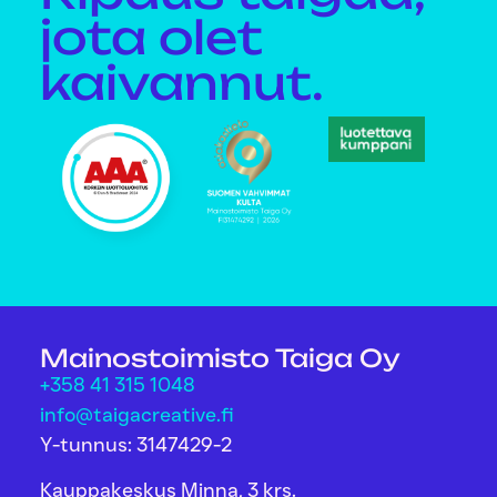
jota olet
kaivannut.
Mainostoimisto Taiga Oy
+358 41 315 1048
info@taigacreative.fi
Y-tunnus: 3147429-2
Kauppakeskus Minna, 3 krs.