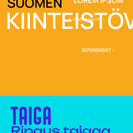
SUOMEN
LOREM IPSUM
KIINTEISTÖV
Lorem Ipsum
REFERENSSIT >
Ripaus taigaa,